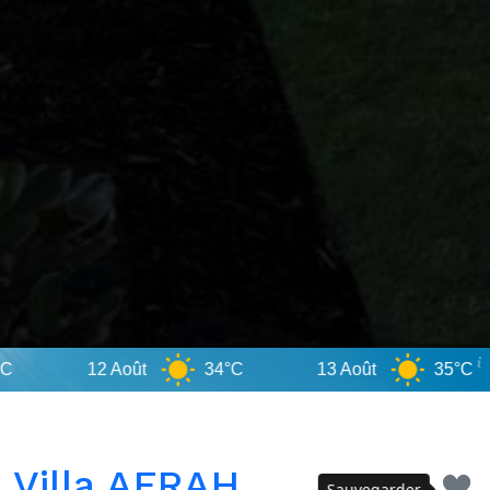
12 Août
34°C
13 Août
35°C
Villa AFRAH
Sauvegarder