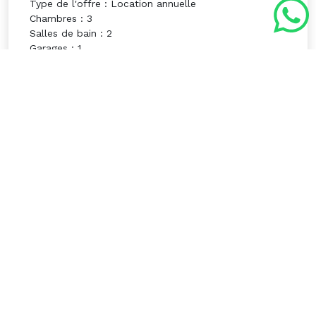
Type de l'offre : Location annuelle
Chambres : 3
Salles de bain : 2
Garages : 1
Surface : 153 m²
Surface du lotissement : 370 m²
Équipements
Résidentielle d'habitation
3 ème position
Gazon naturelle
Dressing
Menuiserie aluminium
Construction en pierre
Commerce à pieds
Electricité
Eau