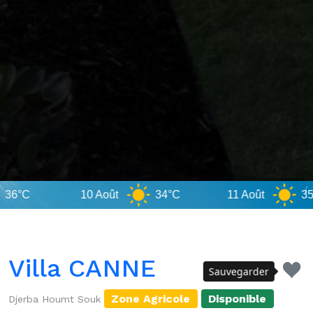
10 Août
34°C
11 Août
35°C
Villa CANNE
Sauvegarder
Zone Agricole
Disponible
Djerba Houmt Souk