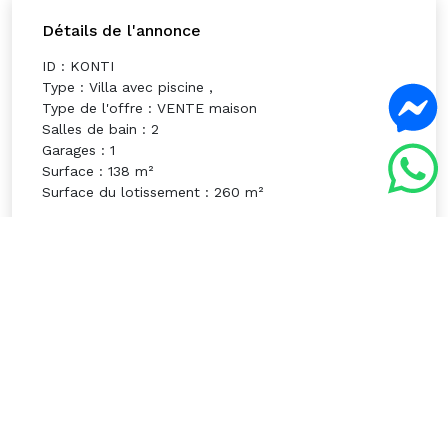
Détails de l'annonce
ID : KONTI
Type : Villa avec piscine ,
Type de l'offre : VENTE maison
Salles de bain : 2
Garages : 1
Surface : 138 m²
Surface du lotissement : 260 m²
Équipements
5G
Zone touristique a 15 minutes
Aéroport a 20 minutes
Nouveau
Exposé Sud