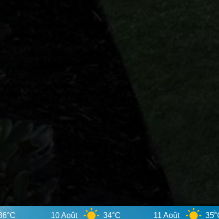
10 Août
34°C
11 Août
35°C