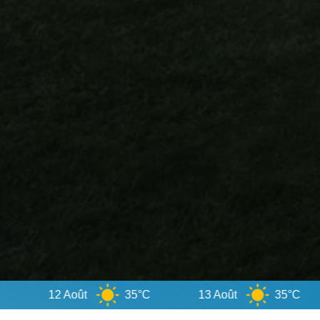
35°C
13 Août
35°C
Djerb