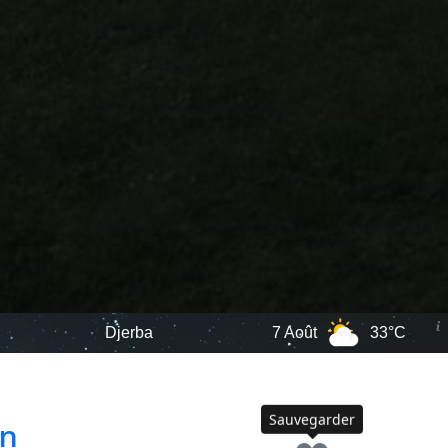
rba
7 Août
33°C
8 Août
Sauvegarder
on