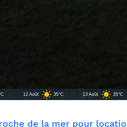
t
35°C
13 Août
35°C
Dje
oche de la mer pour locati