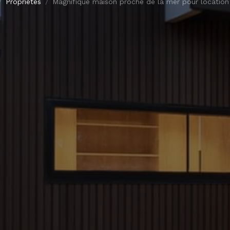
Propriétés
Magnifique maison proche de la mer pour location