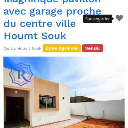
avec garage proche
Sauvegarder
du centre ville
Houmt Souk
Zone Agricole
Vendu
Djerba Houmt Souk