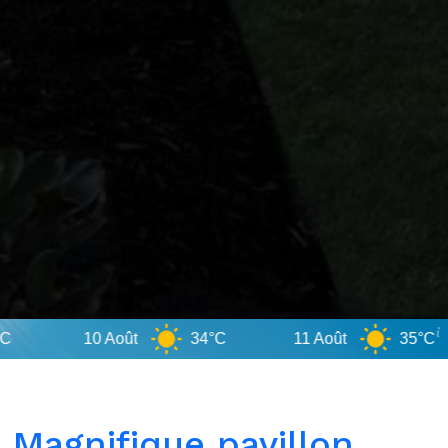
10 Août
34°C
11 Août
35°C
Magnifique pavillon