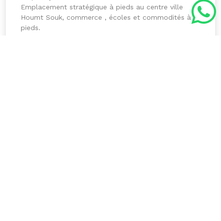
Emplacement stratégique à pieds au centre ville
Houmt Souk, commerce , écoles et commodités à
pieds.
Date de mise à jour :
Mercredi 2 Juillet 2025
Détails de l'annonce
Type : Maison ,
Type de l'offre : VENTE maison
Chambres : 3
Salles de bain : 2