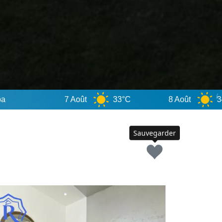
 Août
33°C
8 Août
34°C
9 Ao
Sauvegarder