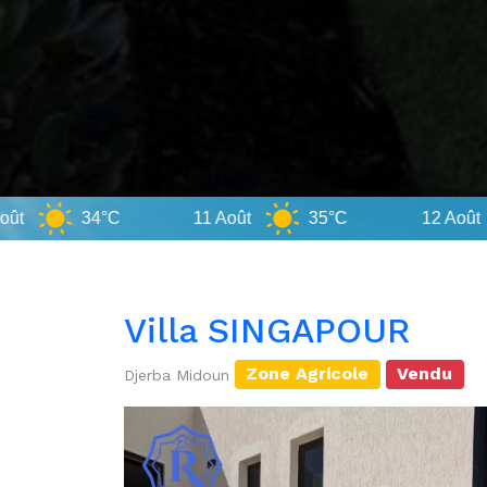
11 Août
35°C
12 Août
35°C
Villa SINGAPOUR
Zone Agricole
Vendu
Djerba Midoun