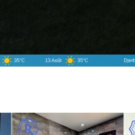
13 Août
35°C
Djerba
7