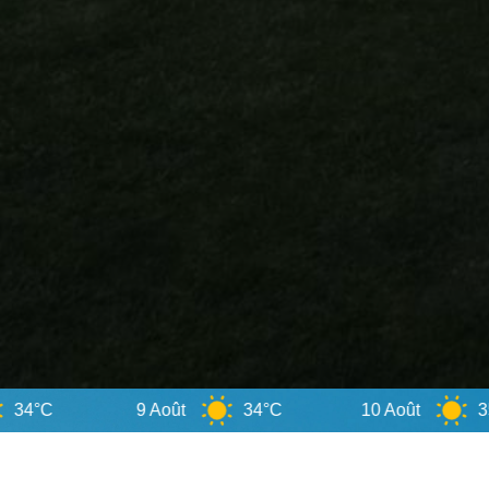
9 Août
34°C
10 Août
35°C
11 