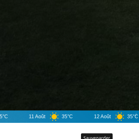
Août
35°C
12 Août
35°C
Sauvegarder