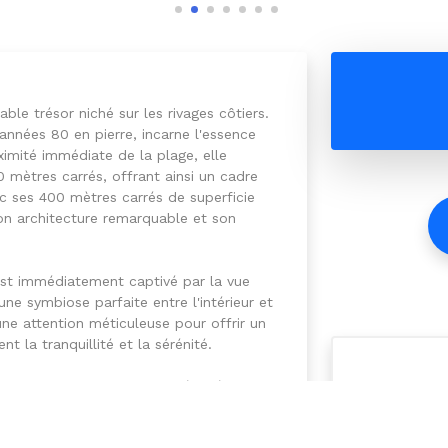
ble trésor niché sur les rivages côtiers.
années 80 en pierre, incarne l'essence
imité immédiate de la plage, elle
0 mètres carrés, offrant ainsi un cadre
ec ses 400 mètres carrés de superficie
n architecture remarquable et son
est immédiatement captivé par la vue
ne symbiose parfaite entre l'intérieur et
une attention méticuleuse pour offrir un
t la tranquillité et la sérénité.
on jardin impeccablement aménagé, un
tente et à la contemplation. Son
umière naturelle, créant ainsi une