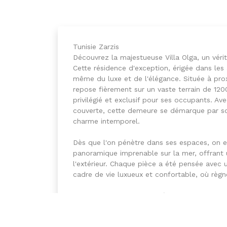
Tunisie Zarzis
Découvrez la majestueuse Villa Olga, un vérita
Cette résidence d'exception, érigée dans les 
même du luxe et de l'élégance. Située à prox
repose fièrement sur un vaste terrain de 120
privilégié et exclusif pour ses occupants. Av
couverte, cette demeure se démarque par so
charme intemporel.
Dès que l'on pénètre dans ses espaces, on 
panoramique imprenable sur la mer, offrant u
l'extérieur. Chaque pièce a été pensée avec 
cadre de vie luxueux et confortable, où règnen
La Villa Olga se distingue également par s
véritable havre de verdure qui invite à la dé
exposition lumineuse baigne les espaces de l