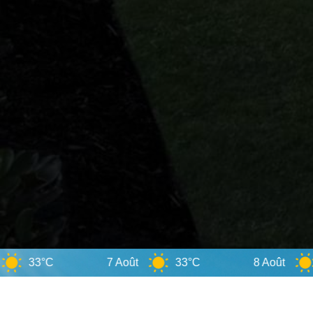
7 Août
33°C
8 Août
34°C