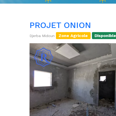
PROJET ONION
Zone Agricole
Disponibl
Djerba Midoun