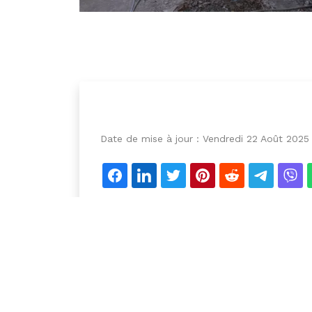
Date de mise à jour :
Vendredi 22 Août 2025
Détails de l'annonce
ID : ONION
Type : Maison non achevée ,