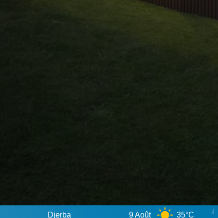
Djerba
9 Août
35°C
10 Août