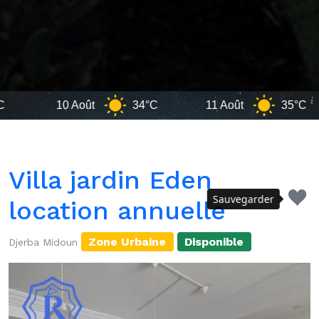
10 Août
34°C
11 Août
35°C
Villa jardin Eden
Sauvegarder
location annuelle
Zone Urbaine
Disponible
Djerba Midoun