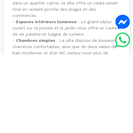
dans un quartier calme, la villa offre un cadre serein
tout en restant proche des plages et des
commerces.
-
Espaces intérieurs lumineux
: Le grand séjour
ouvert sur la piscine et le jardin vous offre un cadre
de vie paisible et baigné de lumière.
-
Chambres simples
: La villa dispose de plusieurs
chambres confortables, ainsi que de deux salles de
bain modernes et d'un WC visiteur pour plus de
commodité.
-
Parking spacieux
: Un grand parking privé pour
accueillir vos véhicules en toute sécurité.
Cette villa est l'endroit parfait pour ceux qui
cherchent à vivre toute l'année sous le climat
ensoleillé de Djerba, dans un cadre apaisant et
luxueux. N’attendez plus pour découvrir le
Jardin
d’Eden
, une maison où qualité de vie et sérénité ne
font qu’un.