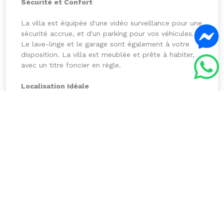
Sécurité et Confort
La villa est équipée d'une vidéo surveillance pour une
sécurité accrue, et d'un parking pour vos véhicules.
Le lave-linge et le garage sont également à votre
disposition. La villa est meublée et prête à habiter,
avec un titre foncier en règle.
Localisation Idéale
La villa est située à seulement 7 minutes à pied de la
plage, et à 30 minutes de l'aéroport. La zone urbaine
est à proximité, offrant tous les services et
commodités nécessaires. La villa est également à
proximité de la zone touristique, avec de nombreux
restaurants, bars et attractions à découvrir.
Investissement Intelligent
Cette villa est un investissement intelligent pour les
acheteurs qui cherchent un havre de paix et de luxe
dans un endroit idéal. Avec sa superficie de 190 m²,