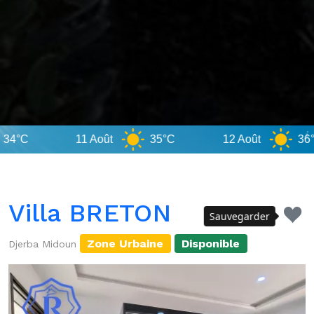
11 Août
35°C
12 Août
36°C
Villa BRETON
Sauvegarder
Zone Urbaine
Disponible
Djerba Midoun