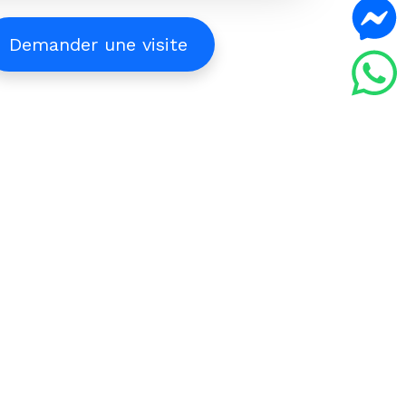
Demander une visite
mobilière
nce Immobilière à Djerba
mobilière N°1 en Tunisie.
 prise en compte de vos attentes et les
visites, jusqu’à la signature de l’acte