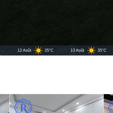
ût
35°C
13 Août
35°C
Dj