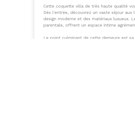
Cette coquette villa de très haute qualité vo
Dès l'entrée, découvrez un vaste séjour aux 
design moderne et des matériaux luxueux. L
parentale, offrent un espace intime agrémen
Le point culminant de cette demeure est sa
détente avec une cascade d'eau, ajoutant un
Une résidence conçue pour vous offrir une v
exceptionnel.
Idéalement située, la Villa Tonti offre un 
ville tout en vous permettant de profiter des
manquez pas l'occasion d'explorer cette rés
pensé pour élever votre art de vivre. Planifie
Date de mise à jour :
Lundi 1 Juin 2026