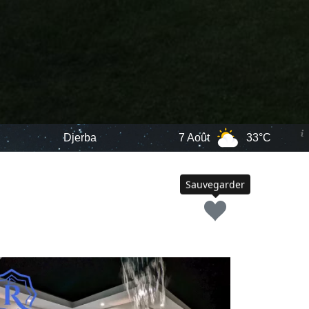
erba
7 Août
33°C
8 Août
Sauvegarder