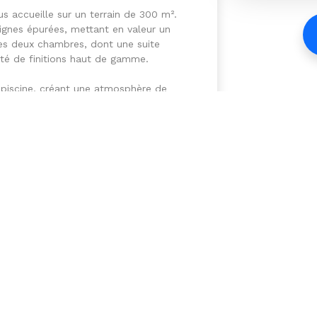
us accueille sur un terrain de 300 m².
lignes épurées, mettant en valeur un
es deux chambres, dont une suite
té de finitions haut de gamme.
 piscine, créant une atmosphère de
e touche de luxe à votre quotidien.
ie sophistiquée dans un cadre
accès rapide aux commodités du centre-
 plaisirs balnéaires à proximité. Ne
idence unique, où chaque détail est
z votre visite dès maintenant.
Royal Im
Votre Age
Agence im
Depuis la
premières 