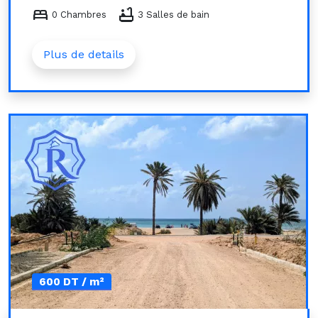
bed
bathtub
0 Chambres
3 Salles de bain
Plus de details
600 DT / m²