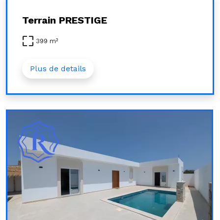
Terrain PRESTIGE
pageless
399 m²
Plus de details