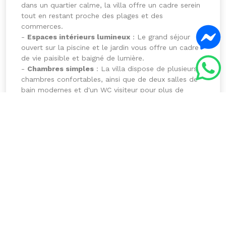
dans un quartier calme, la villa offre un cadre serein
tout en restant proche des plages et des
commerces.
-
Espaces intérieurs lumineux
: Le grand séjour
ouvert sur la piscine et le jardin vous offre un cadre
de vie paisible et baigné de lumière.
-
Chambres simples
: La villa dispose de plusieurs
chambres confortables, ainsi que de deux salles de
bain modernes et d'un WC visiteur pour plus de
commodité.
-
Parking spacieux
: Un grand parking privé pour
accueillir vos véhicules en toute sécurité.
Cette villa est l'endroit parfait pour ceux qui
cherchent à vivre toute l'année sous le climat
ensoleillé de Djerba, dans un cadre apaisant et
luxueux. N’attendez plus pour découvrir le
Jardin
d’Eden
, une maison où qualité de vie et sérénité ne
font qu’un.