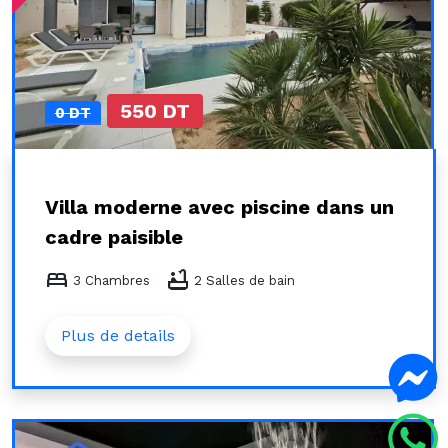
550 DT
0 DT
Villa moderne avec piscine dans un
cadre paisible
bed
bathtub
3 Chambres
2 Salles de bain
Plus de details