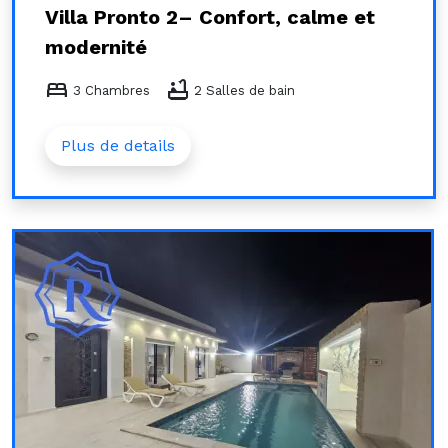
Villa Pronto 2– Confort, calme et
modernité
bed
bathtub
3 Chambres
2 Salles de bain
Plus de details