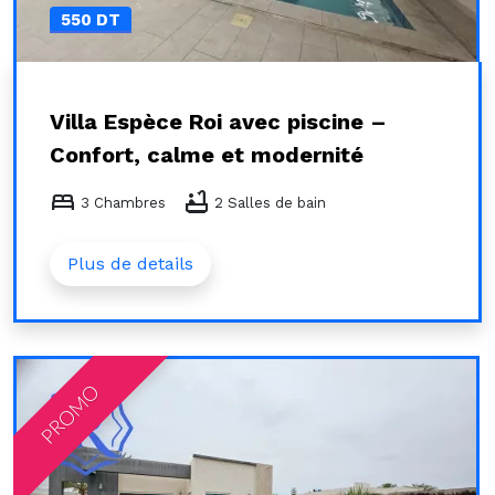
550 DT
Villa Espèce Roi avec piscine –
Confort, calme et modernité
bed
bathtub
3 Chambres
2 Salles de bain
Plus de details
PROMO