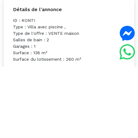
Détails de l'annonce
ID : KONTI
Type : Villa avec piscine ,
Type de l'offre : VENTE maison
Salles de bain : 2
Garages : 1
Surface : 138 m²
Surface du lotissement : 260 m²
Équipements
5G
Zone touristique a 15 minutes
Aéroport a 20 minutes
Nouveau
Exposé Sud